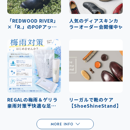
「REDWOOD RIVER」
人気のディアスキンカ
×「R.」のPOPアップ
ラーオーダー会開催中✨
開催します✨
REGALの梅雨＆ゲリラ
リーガルで靴のケア
豪雨対策☔快適な足元
【ShoeShineStand】
を…
MORE INFO