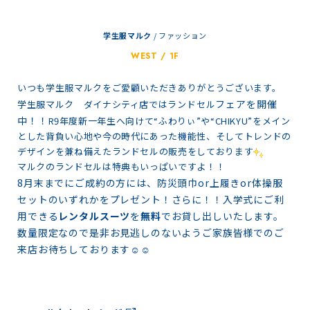
学生服マルク
/
ファッション
WEST / 1F
いつも学生服マルクをご愛顧いただきありがとうございます。
フェアを開催
学生服マルク ダイナシティ店では
ランドセル
中！！
R9年度新一年生へ向けて“ふわりぃ”や“CHIKYU”をメイン
とした背負い心地や今の時代にあった機能性、そしてトレンドの
デザインを兼ね備えたランドセルの販売をしております
マルクのランドセルは特典もいっぱいですよ！！
8月末までにご成約の方には、防災頭巾or上履きor
体操服
セットのいずれかをプレゼント
！
さらに！！入学式にご利
用できる
レンタルスーツ
を
無料
でお貸し出しいたします。
数量限定なので是非お見逃しのないようご家族皆様でのご
来店お待ちしております☺️☺️