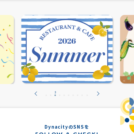
DynacityのSNSを