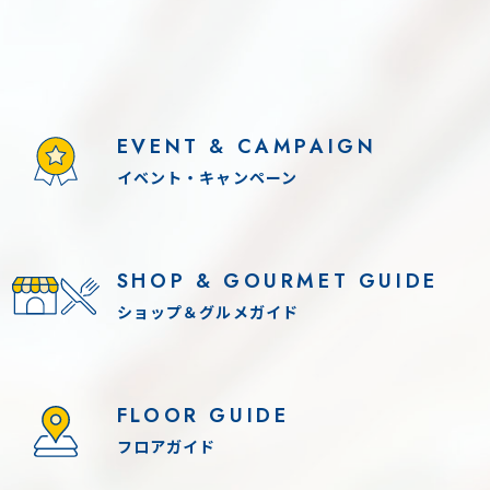
EVENT & CAMPAIGN
イベント・キャンペーン
2026.8.11(火) - 8.16(日)
19(土) - 9.21(月)
SHOP & GOURMET GUIDE
夏休み！「THE カブ
定】DYNA-FESTA 2026 ♪
各種コンテンツ参加条件
ショップ＆グルメガイド
FLOOR GUIDE
フロアガイド