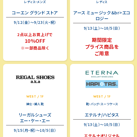
レディス・メンズ
レディス
コーエン グランド ストア
アース ミュージック＆br>エコ
ロジー
9/12（金）～9/23（火・祝）
9/13（土）～10/5（日）
2点以上お買上げで
期間限定
10％OFF
プライス商品を
※一部商品除く
ご用意
WEST / 1F
WEST / 1F
紳士・婦人靴
靴・バッグ・スーツケース
リーガルシューズ
エテルナ/ハピタス
エー・ケー・エー
9/13（土）～10/5（日）
9/15（月・祝）～10/5（日）
エテルナオリジナル