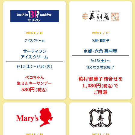
WEST / 1F
WEST / 1F
アイスクリーム
米菓・和菓子
サーティワン
京都・六角 蕪村菴
アイスクリーム
9/13（土）～
9/13（土）～9/30（火）
無くなり次第終了
ペコちゃん
蕪村御菓子詰合せを
生ミルキーサンデー
1,080円
で
（税込）
580円
（税込）
ご用意
WEST / 1F
WEST / 1F