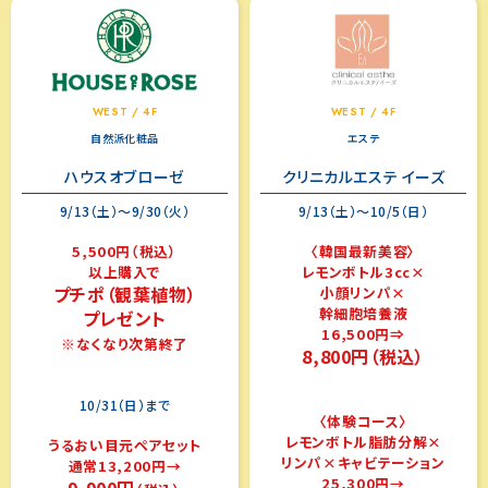
WEST / 4F
WEST / 4F
自然派化粧品
エステ
ハウスオブローゼ
クリニカルエステ イーズ
9/13（土）～9/30（火）
9/13（土）～10/5（日）
5,500円（税込）
〈韓国最新美容〉
以上購入で
レモンボトル3cc×
プチポ（観葉植物）
小顔リンパ×
幹細胞培養液
プレゼント
16,500円⇒
※なくなり次第終了
8,800円（税込）
10/31（日）まで
〈体験コース〉
レモンボトル脂肪分解×
うるおい目元ペアセット
リンパ×キャビテーション
通常13,200円→
25,300円→
9,900円