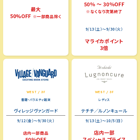
50％ ～ 30％OFF
最大
※なくなり次第終了
50%OFF
※一部商品除く
9/13（土）～9/30（火）
マライカポイント
3倍
WEST / 3F
WEST / 3F
書籍・バラエティ雑貨
レディス
ヴィレッジヴァンガード
テチチ／ルノンキュール
9/12（金）～9/30（火）
9/13（土）～10/5（日）
店内一部
店内一部商品
50％OFF
スペシャルプライス