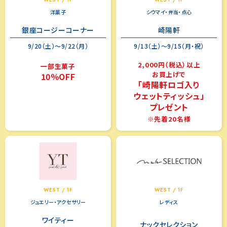
洋菓子
シウマイ・弁当・点心
銀座コージーコーナー
崎陽軒
9/20（土）～9/22（月）
9/13（土）～9/15（月・祝）
2,000円（税込）以上
一部生菓子
お買上げで
10％OFF
「崎陽軒ロゴ入り
ウェットティッシュ」
プレゼント
※先着20名様
WEST / 1F
WEST / 1F
ジュエリー・アクセサリー
レディス
ワイティー
ナックセレクション