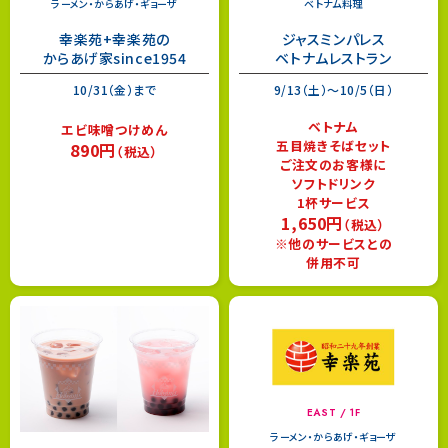
WEST / 4F
WEST / 4F
ベトナム料理
ラーメン・からあげ・ギョーザ
ジャスミンパレス
幸楽苑+幸楽苑の
ベトナムレストラン
からあげ家since1954
9/13（土）～10/5（日）
10/31（金）まで
ベトナム
五目焼きそばセット
エビ味噌つけめん
890円
ご注文のお客様に
（税込）
ソフトドリンク
1杯サービス
1,650円
（税込）
※他のサービスとの
併用不可