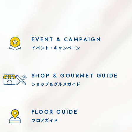
EVENT & CAMPAIGN
イベント・キャンペーン
11(火) - 8.16(日)
2026.8.11(火) - 8.13(木)
SHOP & GOURMET GUIDE
！「THE カブトムシワールド」
各日 10:00-17:00（最終
ンテンツ参加条件あり
夏休み！「世界のカブ
ショップ＆グルメガイド
入場無料
FLOOR GUIDE
フロアガイド