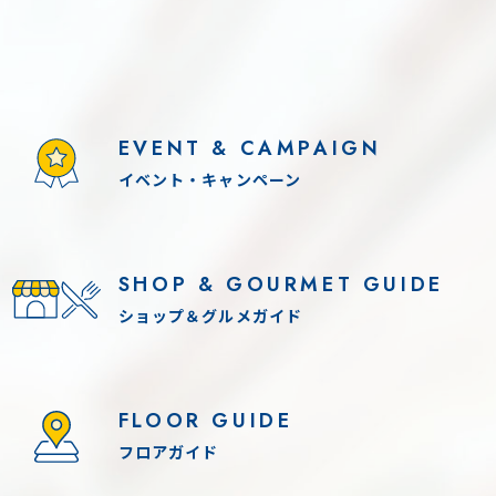
EVENT & CAMPAIGN
イベント・キャンペーン
2026.8.11(火) - 8.14(金)
11(火) - 8.13(木)
SHOP & GOURMET GUIDE
各日 10:00-17:00（最終
:00-17:00（最終受付16:30）
夏休み！熱海廃墟動物
！「世界のカブトムシ・クワガタ展」
ショップ＆グルメガイド
やってくる！！
料
入園料あり
FLOOR GUIDE
フロアガイド