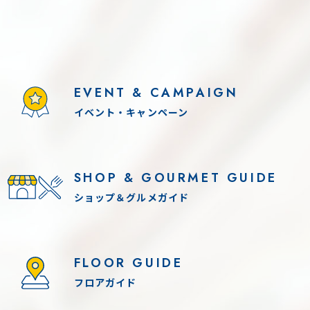
EVENT & CAMPAIGN
イベント・キャンペーン
11(火) - 8.16(日)
2026.8.11(火) - 8.13(木)
SHOP & GOURMET GUIDE
！「THE カブトムシワールド」
各日 10:00-17:00（最終
ンテンツ参加条件あり
夏休み！「世界のカブ
ショップ＆グルメガイド
入場無料
FLOOR GUIDE
フロアガイド