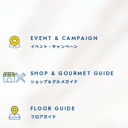
EVENT & CAMPAIGN
イベント・キャンペーン
11(火) - 8.16(日)
2026.8.11(火) - 8.13(木)
SHOP & GOURMET GUIDE
！「THE カブトムシワールド」
各日 10:00-17:00（最終
ンテンツ参加条件あり
夏休み！「世界のカブ
ショップ＆グルメガイド
入場無料
FLOOR GUIDE
フロアガイド