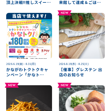
頂上決戦‼推しスイーツ
来館して達成＆ごほう
キャンペーン
びチャレンジ～
NEW
2026.6.19(金) - 8.31(月)
2026.8.19(水) - 8.25(火)
かながわトクトクキャ
【催事】グレステン 出
ンペーン「かなト
店のお知らせ
ク！」
NEW
NEW