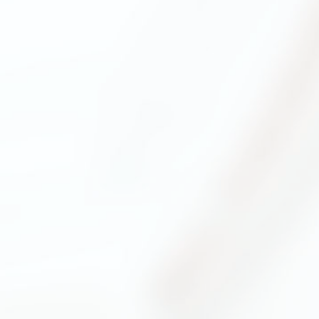
11(火) - 8.16(日)
2026.8.11(火) - 8.13(木)
！「THE カブトムシワールド」
各日 10:00-17:00（最終
ンテンツ参加条件あり
夏休み！「世界のカブ
入場無料